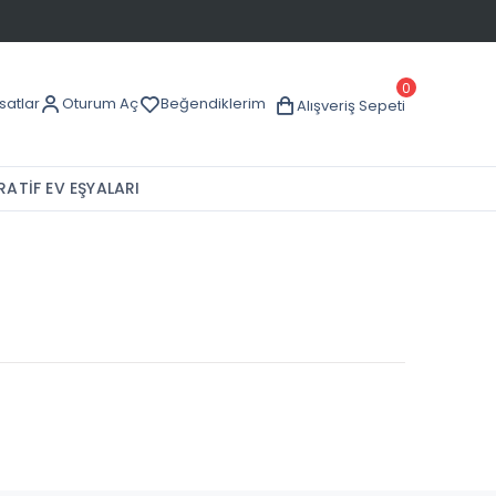
0
rsatlar
Oturum Aç
Beğendiklerim
Alışveriş Sepeti
ATİF EV EŞYALARI