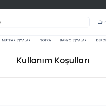
Fı
MUTFAK EŞYALARI
SOFRA
BANYO EŞYALARI
DEKOR
Kullanım Koşulları