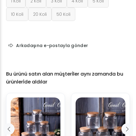
1 Koli
2 Koli
3 Koli
4 Koli
5 Koli
10 Koli
20 Koli
50 Koli
Arkadaşına e-postayla gönder
Bu ürünü satın alan müşterİler aynı zamanda bu
ürünlerİde aldılar