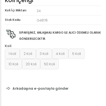
Koli İçeriği
Koli İçi Miktarı:
24
Stok Kodu:
G4878
SİPARİŞİNİZ, ANLAŞMALI KARGO İLE ALICI ÖDEMELİ OLARAK
GÖNDERİLECEKTİR.
Koli
1 Koli
2 Koli
3 Koli
4 Koli
5 Koli
10 Koli
20 Koli
50 Koli
Arkadaşına e-postayla gönder